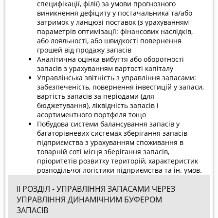
специфікації, філії) за умови прогнозного
виникнення дефіциту у постачальника та/або
затримок у ланцюзі поставок (з урахуванням
параметрів оптимізації: фінансових наслідків,
або лояльності, або швидкості повернення
грошей від продажу запасів
Аналітична оцінка вибуття або оборотності
запасів з урахуванням вартості капіталу
Управлінська звітність з управління запасами:
забезпеченість, повернення інвестицій у запаси,
вартість запасів за періодами (для
бюджетування), ліквідність запасів і
асортиментного портфеля тощо
Побудова системи балансування запасів у
багаторівневих системах зберігання запасів
підприємства з урахуванням споживання в
товарній соті місця зберігання запасів,
пріоритетів розвитку територій, характеристик
розподільчої логістики підприємства та ін. умов.
ІІ РОЗДІЛ - УПРАВЛІННЯ ЗАПАСАМИ ЧЕРЕЗ
УПРАВЛІННЯ ДИНАМІЧНИМ БУФЕРОМ
ЗАПАСІВ