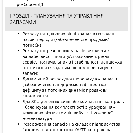
розбором ДЗ
І РОЗДІЛ - ПЛАНУВАННЯ ТА УПРАВЛІННЯ
ЗАПАСАМИ
Розрахунок цільових рівнів запасів на задані
часові періоди (забезпеченість продажів/
потреби)
Розрахунок резервних запасів виходячи з
варіабельності попиту/споживання, рівня
сервісу постачальників і стабільності ланцюжка
постачання із заданим рівнем інвестиція в
запаси;
Динамічний розрахунок/перерахунок запасів
(забезпеченість підприємства) і прогноз
дефіциту за поточних динамік продажів/
споживання
Для SKU-доповнювачів або комплектів: контроль
і балансування комплектності з урахуванням
можливих різних темпів вибуття і можливої
номенклатури
Резервування запасів на складах підприємства
(зокрема під конкретних КА/ТТ, контракти/