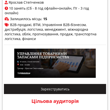
Ярослав Степченков
10 занять (Сб - 8 год офлайн+онлайн, Пт - 3 год
онлайн)
Залишилось місць:
15
B2B-продажі
ВТМ
Управління B2B-бізнесом
дистрибуція
логістика
менеджмент
міжнародна
логістика
облік
прогнозування
продаж
транспортна
логістика
фінанси
Зареєструватись
Цільова аудиторія