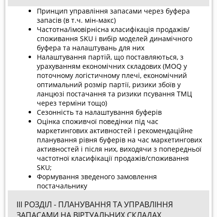
Принцип управління запасами через буфера
запасів (в т.ч. мін-макс)
Частотна/імовірнісна класифікація продажів/
споживання SKU і вибір моделей динамічного
буфера та налаштувань для них
Налаштування партій, що поставляються, з
урахуванням економічних складових (MOQ у
поточному логістичному плечі, економічний
оптимальний розмір партії, ризики збоїв у
ланцюзі постачання та ризики псування ТМЦ
через терміни тощо)
Сезонність та налаштування буферів
Оцінка споживчої поведінки під час
маркетингових активностей і рекомендаційне
планування рівня буферів на час маркетингових
активностей і після них, виходячи з попередньої
частотної класифікації продажів/споживання
SKU;
Формування зведеного замовлення
постачальнику
ІІІ РОЗДІЛ - ПЛАНУВАННЯ ТА УПРАВЛІННЯ
ЗАПАСАМИ НА ВІРТУАЛЬНИХ СКЛАДАХ