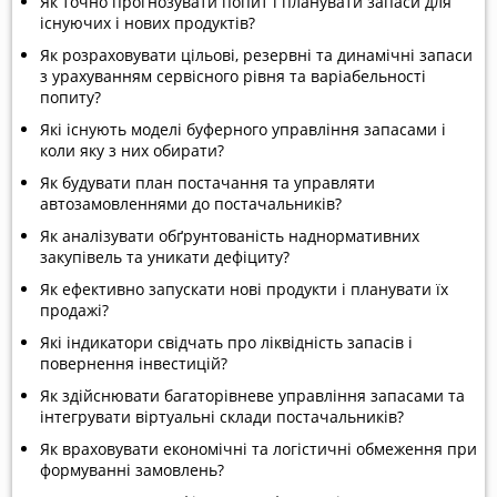
Як точно прогнозувати попит і планувати запаси для
існуючих і нових продуктів?
Як розраховувати цільові, резервні та динамічні запаси
з урахуванням сервісного рівня та варіабельності
попиту?
Які існують моделі буферного управління запасами і
коли яку з них обирати?
Як будувати план постачання та управляти
автозамовленнями до постачальників?
Як аналізувати обґрунтованість наднормативних
закупівель та уникати дефіциту?
Як ефективно запускати нові продукти і планувати їх
продажі?
Які індикатори свідчать про ліквідність запасів і
повернення інвестицій?
Як здійснювати багаторівневе управління запасами та
інтегрувати віртуальні склади постачальників?
Як враховувати економічні та логістичні обмеження при
формуванні замовлень?