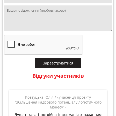
Зареєструватися
Відгуки участників
Ковтуцька Юлія
«учасниця проєкту
"Збільшення кадрового потенціалу логістичного
бізнесу"»
Дуже цікава і потрібна інформація з наданням